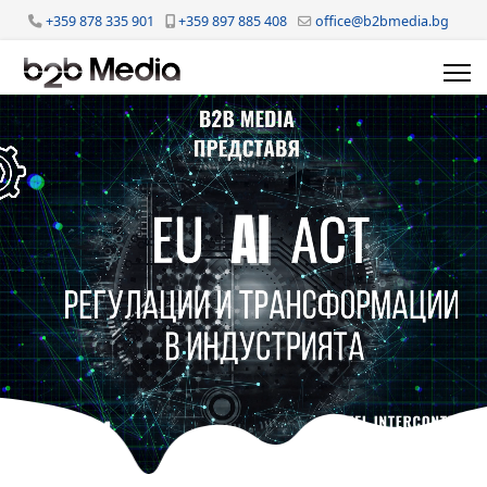
+359 878 335 901
+359 897 885 408
office@b2bmedia.bg