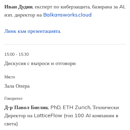
Иван Дудин
, експерт по киберзащита, базирана за AI,
изп. директор на
Balkansworks.cloud
Линк към презентацията.
15:00 - 15:30
Дискусия с въпроси и отговори
Място
Зала Опера
Говорител
Д-р Павол Биелик
, PhD, ETH Zurich, Технически
Директор на LatticeFlow (топ 100 AI компании в
света)