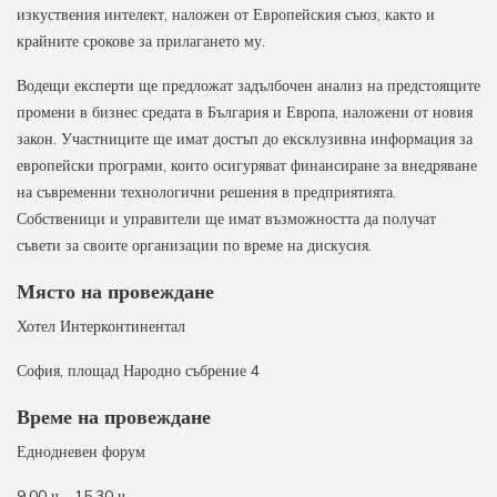
изкуствения интелект, наложен от Европейския съюз, както и
крайните срокове за прилагането му.
Водещи експерти ще предложат задълбочен анализ на предстоящите
промени в бизнес средата в България и Европа, наложени от новия
закон. Участниците ще имат достъп до ексклузивна информация за
европейски програми, които осигуряват финансиране за внедряване
на съвременни технологични решения в предприятията.
Собственици и управители ще имат възможността да получат
съвети за своите организации по време на дискусия.
Място на провеждане
Хотел Интерконтинентал
София, площад Народно събрение 4
Време на провеждане
Еднодневен форум
9.00 ч - 15.30 ч